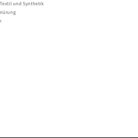
Textil und Synthetik
hnürung
n