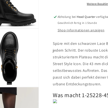
1-
1-
Weitere Bezahlm
25228-
25228-
45-
45-
Abholung bei
Head Quarter
verfügba
001
001
Gewöhnlich fertig in 1 Stunde
Shop-Informationen anzeigen
Spüre mit den schwarzen Lace Bo
jedem Schritt. Der robuste Loo
strukturiertem Plateau macht d
Street Style Icon. Die 43 mm di
selbstbewusstes Auftreten. Da
passt sich dabei perfekt deiner
urbane Entdeckungstouren.
Was macht 1-25228-4