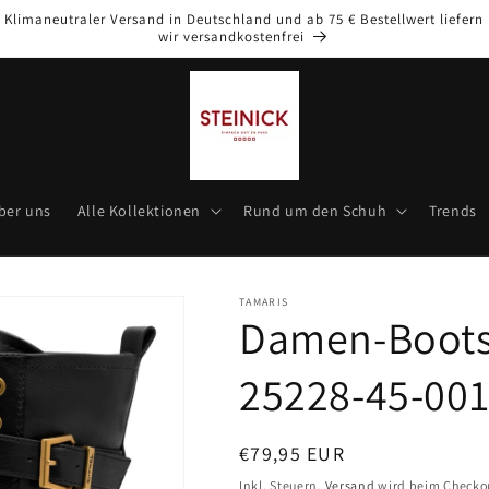
Klimaneutraler Versand in Deutschland und ab 75 € Bestellwert liefern
wir versandkostenfrei
ber uns
Alle Kollektionen
Rund um den Schuh
Trends
TAMARIS
Damen-Boots 
25228-45-00
Normaler
€79,95 EUR
Preis
Inkl. Steuern.
Versand
wird beim Checko