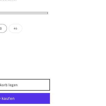
Variante
0
41
ausverkauft
oder
nicht
verfügbar
korb legen