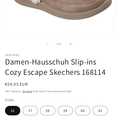
Medien
M
1
2
in
in
von
1
/
5
Modal
M
öffnen
ö
SKECHERS
Damen-Hausschuh Slip-ins
Cozy Escape Skechers 168114
Normaler
€59,95 EUR
Preis
Inkl. Steuern.
Versand
wird beim Checkout berechnet
Größe
36
37
38
39
40
41