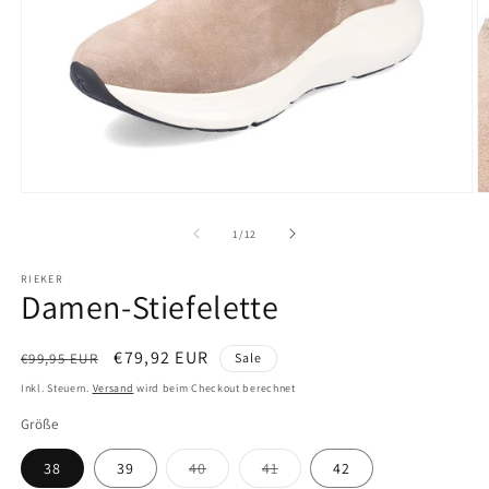
Medien
M
1
2
in
in
von
1
/
12
Modal
M
öffnen
ö
RIEKER
Damen-Stiefelette
Normaler
Verkaufspreis
€79,92 EUR
€99,95 EUR
Sale
Preis
Inkl. Steuern.
Versand
wird beim Checkout berechnet
Größe
Variante
Variante
38
39
40
41
42
ausverkauft
ausverkauft