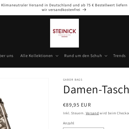
Klimaneutraler Versand in Deutschland und ab 75 € Bestellwert liefern
wir versandkostenfrei
ber uns
Alle Kollektionen
Rund um den Schuh
Trends
GABOR BAGS
Damen-Tasc
Normaler
€89,95 EUR
Preis
Inkl. Steuern.
Versand
wird beim Checko
Anzahl
Anzahl