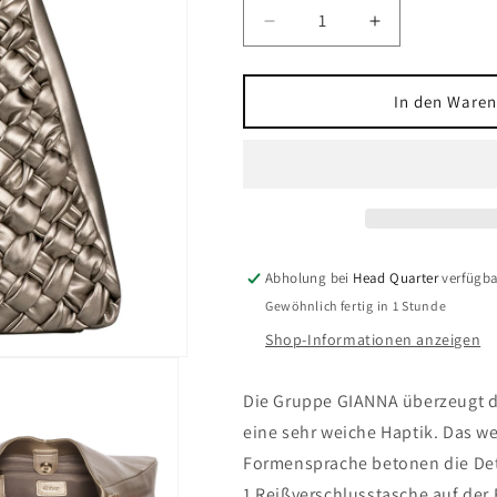
Verringere
Erhöhe
die
die
Menge
Menge
für
für
In den Waren
Damen-
Damen-
Tasche
Tasche
Abholung bei
Head Quarter
verfügba
Gewöhnlich fertig in 1 Stunde
Shop-Informationen anzeigen
Die Gruppe GIANNA überzeugt du
eine sehr weiche Haptik. Das we
Formensprache betonen die Det
1 Reißverschlusstasche auf der 